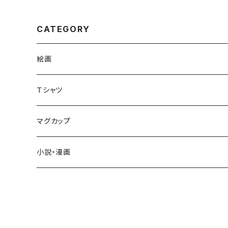
CATEGORY
絵画
F20(727×606)以上
Ｔシャツ
F6(410×318)～F15(652×530)
マグカップ
F4(333×242)以下
小説・漫画