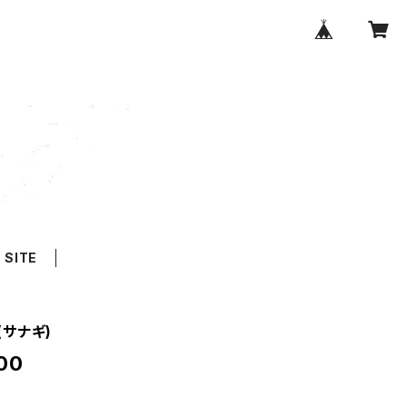
 SITE
s(サナギ)
00