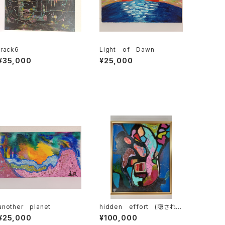
track6
Light of Dawn
¥35,000
¥25,000
another planet
hidden effort (隠された
努力)
¥25,000
¥100,000