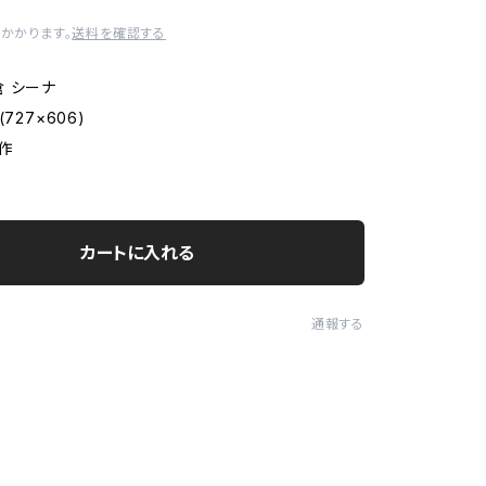
かかります。
送料を確認する
 シーナ
727×606)
月作
カートに入れる
通報する